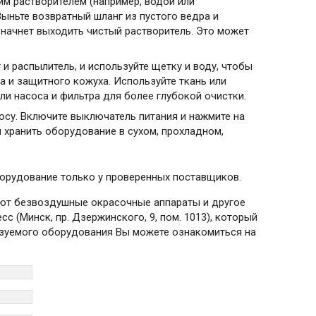
м растворителем (например, водой или
Выньте возвратный шланг из пустого ведра и
е начнет выходить чистый растворитель. Это может
и распылитель, и используйте щетку и воду, чтобы
ла и защитного кожуха. Используйте ткань или
и насоса и фильтра для более глубокой очистки.
сосу. Включите выключатель питания и нажмите на
и хранить оборудование в сухом, прохладном,
борудование только у проверенных поставщиков.
зуют безвоздушные окрасочные аппараты и другое
 (Минск, пр. Дзержинского, 9, пом. 1013), который
изуемого оборудования Вы можете ознакомиться на