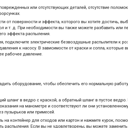
поврежденных или отсутствующих деталей, отсутствие поломок и
форсунках.
 от поверхности и эффекта, которого вы хотите достичь, выбер
ол и т. д. При необходимости вы также можете разбавить или п
его эффекта распыления.
ия, подключите электрические безвоздушные распылители к роз
вления к насосу. В зависимости от краски и сопла, которые вы
ее рабочее давление.
дить оборудование, чтобы обеспечить его нормальную работу 
ий шланг в ведро с краской, а обратный шланг в пустое ведро.
показания на манометре и соответствуют ли они установленному
ез пузырьков или примесей.
ль на контейнер для отходов или картон и нажмите курок, посм
ть распыления. Если вы не удовлетворены, вы можете заменить