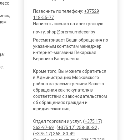
лесс
Позвонить по телефону:
+37529
инск,
118-55-77
пом.
Написать письмо на электронную
почту:
shop@premiumdecor.by
Рассматривает Ваши обращения по
указанным контактам менеджер
интернет-магазина Пекарская
ца:
Вероника Валерьевна.
е:
Кроме того, Вы можете обратиться
в Администрацию Московского
района за рассмотрением Вашего
обращения как покупателя в
соответствии с законодательством
об обращениях граждан и
юридических лиц:
Отдел торговли и услуг, (
+375 17)
263-97-69
, (
+375 17) 258-30-82
,
(
+375 17) 368 -80-49
Служба «одно окно»: (
+375 17) 318-