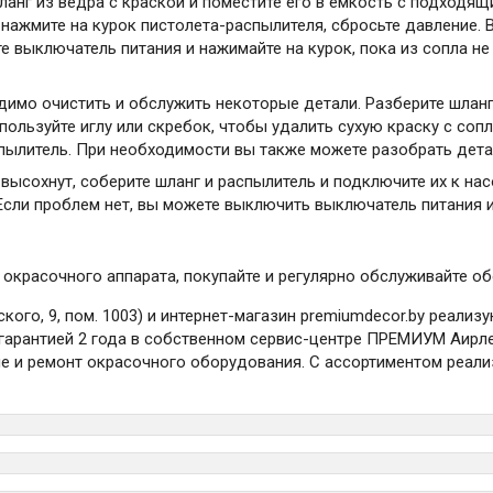
нг из ведра с краской и поместите его в емкость с подходящи
нажмите на курок пистолета-распылителя, сбросьте давление. 
те выключатель питания и нажимайте на курок, пока из сопла н
мо очистить и обслужить некоторые детали. Разберите шланг 
пользуйте иглу или скребок, чтобы удалить сухую краску с соп
пылитель. При необходимости вы также можете разобрать детал
 высохнут, соберите шланг и распылитель и подключите их к на
. Если проблем нет, вы можете выключить выключатель питания 
окрасочного аппарата, покупайте и регулярно обслуживайте о
ого, 9, пом. 1003) и интернет-магазин premiumdecor.by реали
арантией 2 года в собственном сервис-центре ПРЕМИУМ Аирлесс
ие и ремонт окрасочного оборудования. С ассортиментом реал