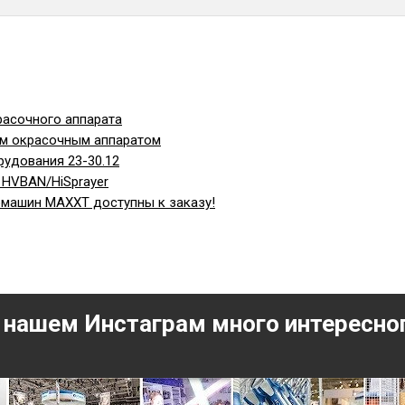
асочного аппарата
ым окрасочным аппаратом
рудования 23-30.12
 HVBAN/HiSprayer
машин МАХХТ доступны к заказу!
 нашем Инстаграм много интересно