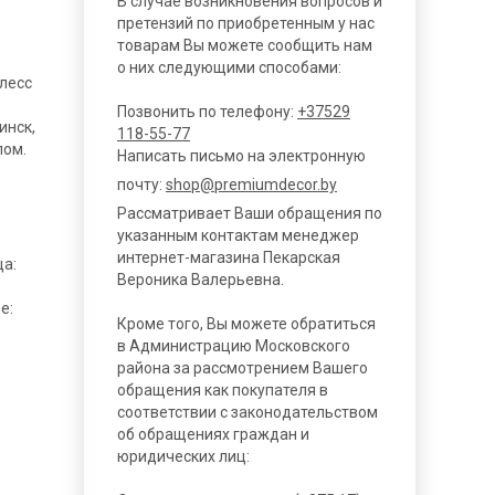
В случае возникновения вопросов и
претензий по приобретенным у нас
товарам Вы можете сообщить нам
о них следующими способами:
лесс
Позвонить по телефону:
+37529
инск,
118-55-77
пом.
Написать письмо на электронную
почту:
shop@premiumdecor.by
Рассматривает Ваши обращения по
указанным контактам менеджер
интернет-магазина Пекарская
ца:
Вероника Валерьевна.
е:
Кроме того, Вы можете обратиться
в Администрацию Московского
района за рассмотрением Вашего
обращения как покупателя в
соответствии с законодательством
об обращениях граждан и
юридических лиц: