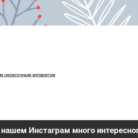
ым окрасочным аппаратом
 нашем Инстаграм много интересно