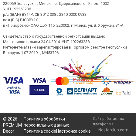
220069 Беларусь, г. Минск, пр. Дзержинского, 9, пом. 1002
УНП 192263238
р/с (IBAN) BY14PJCB 3012 0385 2310 0000 0933
код (BIC) PJCBBY2X
в «Приорбанк» ОАО ЦБУ 115, 220002, г. Минск, ул. В. Хоружей, 31-А
Свидетельство о государственной регистрации выдано
Мингорисполкомом 24.04.2014. УНП 192263238
Интернет-магазин зарегистрирован в Торговом реестре Республики
Беларусь 1.07.2019 г, №453796.
Сайт работает на
©
2026
Политика обработки
платформе
PREMIUM
персональных данных
Nestorclub.com
Decor
Политика cookie
Настройка cookie