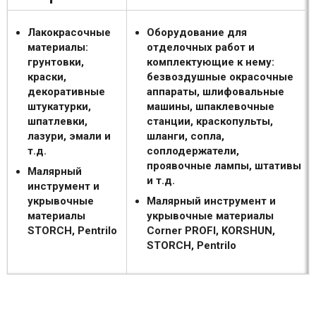
Лакокрасочные
Оборудование для
материалы:
отделочных работ и
грунтовки,
комплектующие к нему:
краски,
безвоздушные окрасочные
декоративные
аппараты, шлифовальные
штукатурки,
машины, шпаклевочные
шпатлевки,
станции, краскопульты,
лазури, эмали и
шланги, сопла,
т.д.
соплодержатели,
проявочные лампы, штативы
Малярный
и т.д.
инструмент и
укрывочные
Малярный инструмент и
материалы
укрывочные материалы
STORCH, Pentrilo
Corner PROFI, KORSHUN,
STORCH, Pentrilo