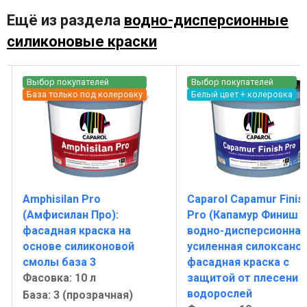
Ещё из раздела
водно-дисперсионные
силиконовые краски
Выбор покупателей
Выбор покупателей
База только под колеровку
Белый цвет + колеровка
Amphisilan Pro
Caparol Capamur Finis
(Амфисилан Про):
Pro (Капамур Финиш П
фасадная краска на
водно-дисперсионная
основе силиконовой
усиленная силоксано
смолы база 3
фасадная краска с
Фасовка: 10 л
защитой от плесени и
водорослей
База: 3 (прозрачная)