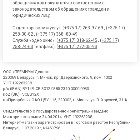
обращения как покупателя в соответствии с
законодательством об обращениях граждан и
юридических лиц:
Отдел торговли и услуг, (
+375 17) 263-97-69
, (
+375 17)
258-30-82
, (
+375 17) 368 -80-49
Служба «одно окно»: (
+375 17) 318-62-45
, (
+375 17)
258-74-63
тел/факс), (
+375 17) 272-05-93
ООО «ПРЕМИУМ Декор»
220069 Беларусь, г. Минск, пр. Дзержинского, 9, пом. 1002
УНП 192263238
р/с (IBAN) BY14PJCB 3012 0385 2310 0000 0933
код (BIC) PJCBBY2X
в «Приорбанк» ОАО ЦБУ 115, 220002, г. Минск, ул. В. Хоружей, 31-А
Свидетельство о государственной регистрации выдано
Мингорисполкомом 24.04.2014. УНП 192263238
Интернет-магазин зарегистрирован в Торговом реестре Республики
Беларусь 1.07.2019 г, №453796.