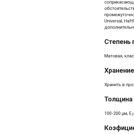
соприкасающи
обстоятельст
промежуточно
Universal, Ha
дополнительн
Степень 
Матовая, клас
Хранени
Хранить в про
Толщина 
100-200 µм, E
3
Коэфицие