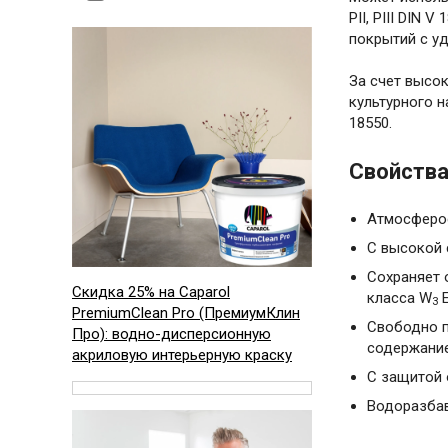
PII, PIII DIN
покрытий с у
За счет высо
культурного н
18550.
Свойств
Атмосферос
С высокой 
Сохраняет 
Скидка 25% на
Caparol
класса W
E
3
PremiumClean Pro (ПремиумКлин
Свободно п
Про): водно-дисперсионную
содержани
акриловую интерьерную краску
С защитой 
Водоразбав