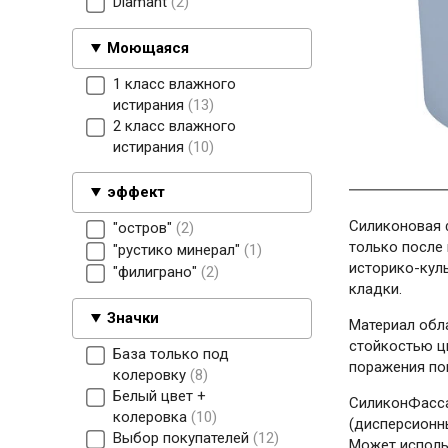
Diamant
2
Моющаяся
1 класс влажного
истирания
13
2 класс влажного
истирания
10
эффект
Силиконовая ф
"остров"
2
только после 
"рустико минерал"
1
историко-куль
"филиграно"
2
кладки.
Значки
Материал обл
стойкостью ц
База только под
поражения по
колеровку
8
Белый цвет +
СиликонФасса
колеровка
10
(дисперсионн
Выбор покупателей
12
Может исполь