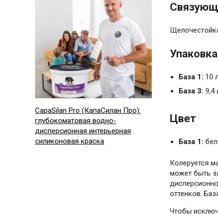
Связующ
Щелочестойка
Упаковка
База 1:
10 
База 3:
9,4 
CapaSilan Pro (КапаСилан Про):
Цвет
глубокоматовая водно-
дисперсионная интерьерная
силиконовая краска
База 1:
бел
Колеруется ма
может быть з
дисперсионно
оттенков. Баз
Чтобы исключ