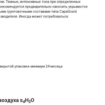
ии. Темные, интенсивные тона при определенных
 рекомендуется предварительно наносить укрывистое
ыми грунтовочными составами типа CapaGrund
оизводителя. Иногда может потребоваться
закрытой упаковке минимум 24 месяца.
воздуха s
H
O
d
2