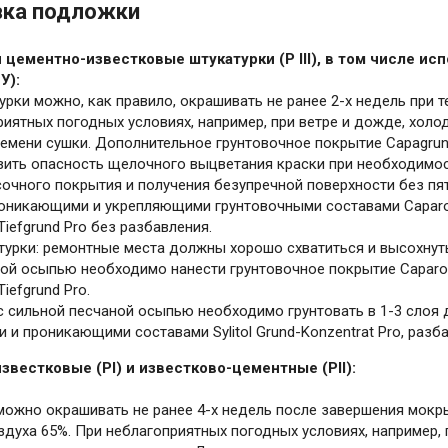
вка подложки
 цементно-известковые штукатурки (P III), в том числе и
У):
рки можно, как правило, окрашивать не ранее 2-х недель при те
иятных погодных условиях, например, при ветре и дожде, холо
ремени сушки. Дополнительное грунтовочное покрытие Capagrun
изить опасность щелочного выцветания краски при необходимо
сочного покрытия и получения безупречной поверхности без пя
оникающими и укрепляющими грунтовочными составами Caparol G
Tiefgrund Pro без разбавления.
турки: ремонтные места должны хорошо схватиться и высохнуть
ой осыпью необходимо нанести грунтовочное покрытие Caparol 
iefgrund Pro.
с сильной песчаной осыпью необходимо грунтовать в 1-3 сло
и проникающими составами Sylitol Grund-Konzentrat Pro, разба
известковые (
PI
) и известково-цементные (
PII
):
можно окрашивать не ранее 4-х недель после завершения мокрых
духа 65%. При неблагоприятных погодных условиях, например, 