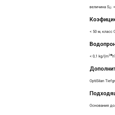
величина S
: 
D
Коэфицие
< 50 м, класс 
Водопрон
2
✱
< 0,1 kg/(m
h
Дополни
OptiSilan Tief
Подходя
Основания до