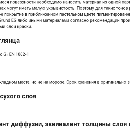
еся поверхности необходимо наносить материал из одной парт
вах могут иметь малую укрывистость. Поэтому для таких тонов
е покрытие в приближенном пастельном цвете пигментированн
ftGrund EG либо иными материалами согласно рекомендации пр
ый слой краски.
глянца
с G
EN 1062-1
3
е
хладном месте, но не на морозе. Срок хранения в оригинально 
сухого слоя
нт диффузии, эквивалент толщины слоя 