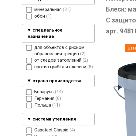
Блеск: м
минеральная
31
обои
1
С защито
арт. 9481
специальное
назначение
для объектов с риском
Баз
образования трещин
2
от следов затоплений
2
против грибка и плесени
8
страна производства
Беларусь
14
Германия
6
Польша
11
система утепления
Capatect Classic
4