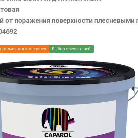
атовая
й от поражения поверхности плесневыми 
04692
а только под колеровку
Выбор покупателей