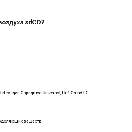
воздуха sdСО2
tzfestiger, Capagrund Universal, HaftGrund EG
зделя­ющих веществ.