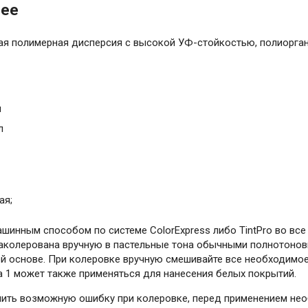
ее
я полимерная дисперсия с высокой УФ-стойкостью, полиорган
л
л
ая;
шинным способом по системе ColorExpress либо TintPro во все
аколерована вручную в пастельные тона обычными полнотонов
й основе. При колеровке вручную смешивайте все необходимое
а 1 может также применяться для нанесения белых покрытий.
ить возможную ошибку при колеровке, перед применением необ