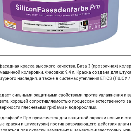
асадная краска высокого качества. База 3 (прозрачная) коле
машинной колеровки. Фасовка: 9,4 л. Краска создана для штука
турного наследия, а также в системах утепления ETICS (ЛШСУ 
адает сильными защитными свойствами против увлажнения и 
вета, хорошей сопротивляемостью процессам естественного з
верхности плесневыми грибами и водорослями.
денфарбе Про применяется для защитной окраски новых и ста
ые краски и штукатурки) против разрушающего действия влаги 
зоваться для окраски цементных и цементно-известковых, изве