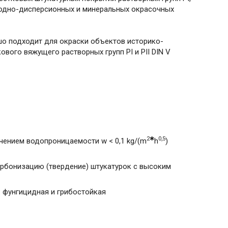
х водно-дисперсионных и минеральных окрасочных
шо подходит для окраски объектов историко-
вого вяжущего растворных групп РI и PII DIN V
2✱
0,5
чением водопроницаемости w < 0,1 kg/(m
h
)
арбонизацию (твердение) штукатурок с высоким
 фунгицидная и грибостойкая