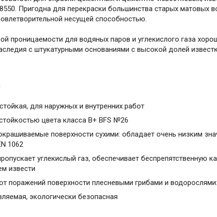
 V 18550. Пригодна для перекраски большинства старых матовы
довлетворительной несущей способностью.
кой проницаемости для водяных паров и углекислого газа хоро
аследия с штукатурными основаниями с высокой долей известко
а
тойкая, для наружных и внутренних работ
стойкостью цвета класса B+ BFS №26
окрашиваемые поверхности сухими: обладает очень низким зна
N 1062
ропускает углекислый газ, обеспечивает беспрепятственную к
ем извести
от поражений поверхности плесневыми грибами и водорослями:
ляемая, экологически безопасная