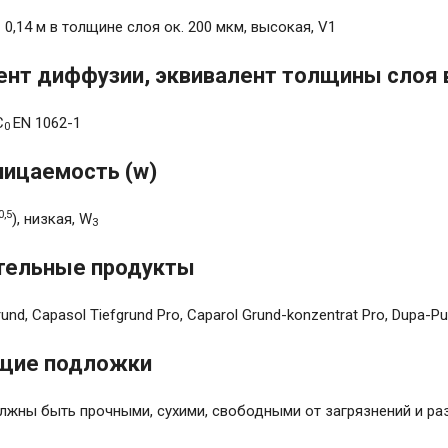
< 0,14 м в толщине слоя ок. 200 мкм, высокая, V1
нт диффузии, эквивалент толщины слоя 
C
EN 1062-1
0
ицаемость (w)
0,5
), низкая, W
3
тельные продукты
grund, Capasol Tiefgrund Pro, Caparol Grund-konzentrat Pro, Dupa-Pu
щие подложки
лжны быть прочными, сухими, свобод­ными от загрязнений и ра