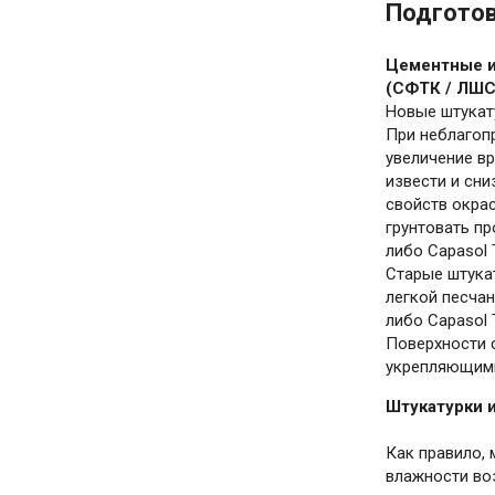
Подгото
Цементные и
(СФТК / ЛШС
Новые штукату
При неблагопр
увеличение в
извести и сн
свойств окра
грунтовать пр
либо Capasol 
Старые штука
легкой песчан
либо Capasol T
Поверхности 
укрепляющими 
Штукатурки 
Как правило, 
влажности воз