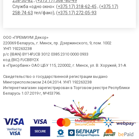
258-30-82
, (
+375 17) 368 -80-49
Служба «одно окно»: (
+375 17) 318-62-45
, (
+375 17)
258-74-63
тел/факс), (
+375 17) 272-05-93
ООО «ПРЕМИУМ Декор»
220069 Беларусь, г. Минск, пр. Дзержинского, 9, пом. 1002
УНП 192263238
р/с (IBAN) BY14PJCB 3012 0385 2310 0000 0933
код (BIC) PJCBBY2X
в «Приорбанк» ОАО ЦБУ 115, 220002, г. Минск, ул. В. Хоружей, 31-А
Свидетельство о государственной регистрации выдано
Мингорисполкомом 24.04.2014. УНП 192263238
Интернет-магазин зарегистрирован в Торговом реестре Республики
Беларусь 1.07.2019 г, №453796.