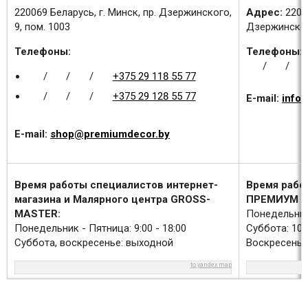
220069 Беларусь, г. Минск, пр. Дзержинского,
Адрес:
2200
9, пом. 1003
Дзержинского
Телефоны:
Телефоны:
/
/
/
/
/
+375 29 118 55 77
/
/
/
+375 29 128 55 77
E-mail:
info
E-mail:
shop@premiumdecor.by
Время работы специалистов интернет-
Время рабо
магазина и Малярного центра GROSS-
ПРЕМИУМ Д
MASTER:
Понедельник 
Понедельник - Пятница: 9:00 - 18:00
Суббота: 10:0
Суббота, воскресенье: выходной
Воскресенье
to yandex map