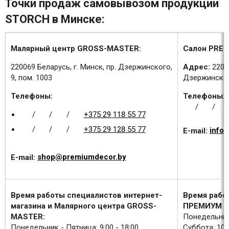
Точки продаж самовывозом продукции
STORCH в Минске:
Малярный центр GROSS-MASTER:
Салон PREM
220069 Беларусь, г. Минск, пр. Дзержинского,
Адрес:
2200
9, пом. 1003
Дзержинского
Телефоны:
Телефоны:
/
/
/
/
/
+375 29 118 55 77
/
/
/
+375 29 128 55 77
E-mail:
info
E-mail:
shop@premiumdecor.by
Время работы специалистов интернет-
Время рабо
магазина и Малярного центра GROSS-
ПРЕМИУМ Д
MASTER:
Понедельник 
Понедельник - Пятница: 9:00 - 18:00
Суббота: 10:0