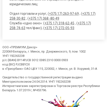
юридических лиц:
Отдел торговли и услуг, (
+375 17) 263-97-69
, (
+375 17)
258-30-82
, (
+375 17) 368 -80-49
Служба «одно окно»: (
+375 17) 318-62-45
, (
+375 17)
258-74-63
тел/факс), (
+375 17) 272-05-93
ООО «ПРЕМИУМ Декор»
220069 Беларусь, г. Минск, пр. Дзержинского, 9, пом. 1002
УНП 192263238
р/с (IBAN) BY14PJCB 3012 0385 2310 0000 0933
код (BIC) PJCBBY2X
в «Приорбанк» ОАО ЦБУ 115, 220002, г. Минск, ул. В. Хоружей, 31-А
Свидетельство о государственной регистрации выдано
Мингорисполкомом 24.04.2014. УНП 192263238
Интернет-магазин зарегистрирован в Торговом реестре Республики
Беларусь 1.07.2019 г, №453796.