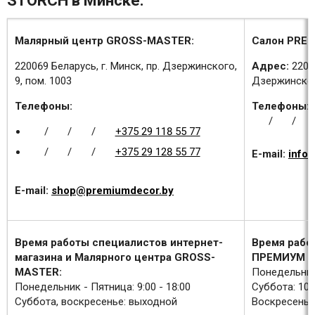
STORCH в Минске:
Малярный центр GROSS-MASTER:
Салон PREM
220069 Беларусь, г. Минск, пр. Дзержинского,
Адрес:
2200
9, пом. 1003
Дзержинского
Телефоны:
Телефоны:
/
/
/
/
/
+375 29 118 55 77
/
/
/
+375 29 128 55 77
E-mail:
info
E-mail:
shop@premiumdecor.by
Время работы специалистов интернет-
Время рабо
магазина и Малярного центра GROSS-
ПРЕМИУМ Д
MASTER:
Понедельник 
Понедельник - Пятница: 9:00 - 18:00
Суббота: 10:0
Суббота, воскресенье: выходной
Воскресенье