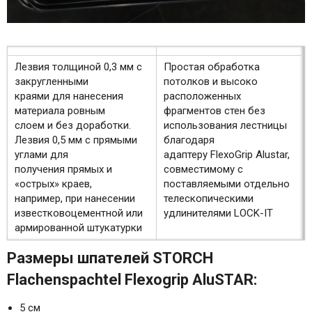
Лезвия толщиной 0,3 мм с
Простая обработка
закругленными
потолков и высоко
краями для нанесения
расположенных
материала ровным
фрагментов стен без
слоем и без доработки.
использования лестницы
Лезвия 0,5 мм с прямыми
благодаря
углами для
адаптеру FlexoGrip Alustar,
получения прямых и
совместимому с
«острых» краев,
поставляемыми отдельно
например, при нанесении
телескопическими
известковоцементной или
удлинителями LOCK-IT
армированной штукатурки
Размеры шпателей STORCH
Flachenspachtel Flexogrip AluSTAR:
5 см