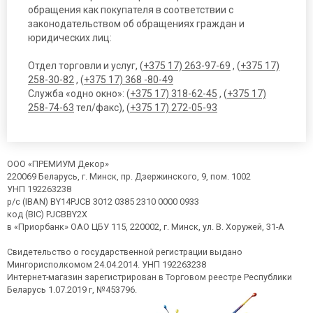
обращения как покупателя в соответствии с
законодательством об обращениях граждан и
юридических лиц:
Отдел торговли и услуг, (
+375 17) 263-97-69
, (
+375 17)
258-30-82
, (
+375 17) 368 -80-49
Служба «одно окно»: (
+375 17) 318-62-45
, (
+375 17)
258-74-63
тел/факс), (
+375 17) 272-05-93
ООО «ПРЕМИУМ Декор»
220069 Беларусь, г. Минск, пр. Дзержинского, 9, пом. 1002
УНП 192263238
р/с (IBAN) BY14PJCB 3012 0385 2310 0000 0933
код (BIC) PJCBBY2X
в «Приорбанк» ОАО ЦБУ 115, 220002, г. Минск, ул. В. Хоружей, 31-А
Свидетельство о государственной регистрации выдано
Мингорисполкомом 24.04.2014. УНП 192263238
Интернет-магазин зарегистрирован в Торговом реестре Республики
Беларусь 1.07.2019 г, №453796.