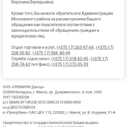
Вероника Валерьевна.
Кроме того, Вы можете обратиться в Администрацию
Московского района за рассмотрением Вашего
обращения как покупателя в соответствии с
законодательством об обращениях граждан и
юридических лиц:
Отдел торговли и услуг, (
+375 17) 263-97-69
, (
+375 17)
258-30-82
, (
+375 17) 368 -80-49
Служба «одно окно»: (
+375 17) 318-62-45
, (
+375 17)
258-74-63
тел/факс), (
+375 17) 272-05-93
ООО «ПРЕМИУМ Декор»
220069 Беларусь, г. Минск, пр. Дзержинского, 9, пом. 1002
УНП 192263238
р/с (IBAN) BY14PJCB 3012 0385 2310 0000 0933
код (BIC) PJCBBY2X
в «Приорбанк» ОАО ЦБУ 115, 220002, г. Минск, ул. В. Хоружей, 31-А
Свидетельство о государственной регистрации выдано