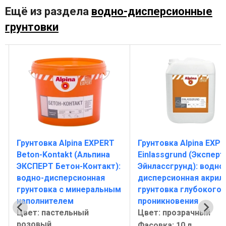
Ещё из раздела
водно-дисперсионные
грунтовки
Грунтовка Alpina EXPERT
Грунтовка Alpina EXP
Beton-Kontakt (Альпина
Einlassgrund (Эксперт
ЭКСПЕРТ Бетон-Контакт):
Эйнлассгрунд): водно
водно-дисперсионная
дисперсионная акрил
грунтовка с минеральным
грунтовка глубокого
наполнителем
проникновения
Цвет: пастельный
Цвет: прозрачный
розовый
Фасовка: 10 л