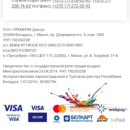
Служба «одно окно»: (
+375 17) 318-62-45
, (
+375 17)
258-74-63
тел/факс), (
+375 17) 272-05-93
ООО «ПРЕМИУМ Декор»
220069 Беларусь, г. Минск, пр. Дзержинского, 9, пом. 1002
УНП 192263238
р/с (IBAN) BY14PJCB 3012 0385 2310 0000 0933
код (BIC) PJCBBY2X
в «Приорбанк» ОАО ЦБУ 115, 220002, г. Минск, ул. В. Хоружей, 31-А
Свидетельство о государственной регистрации выдано
Мингорисполкомом 24.04.2014. УНП 192263238
Интернет-магазин зарегистрирован в Торговом реестре Республики
Беларусь 1.07.2019 г, №453796.