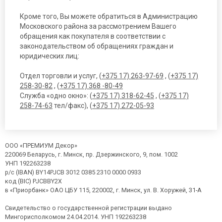
Кроме того, Вы можете обратиться в Администрацию
Московского района за рассмотрением Вашего
обращения как покупателя в соответствии с
законодательством об обращениях граждан и
юридических лиц:
Отдел торговли и услуг, (
+375 17) 263-97-69
, (
+375 17)
258-30-82
, (
+375 17) 368 -80-49
Служба «одно окно»: (
+375 17) 318-62-45
, (
+375 17)
258-74-63
тел/факс), (
+375 17) 272-05-93
ООО «ПРЕМИУМ Декор»
220069 Беларусь, г. Минск, пр. Дзержинского, 9, пом. 1002
УНП 192263238
р/с (IBAN) BY14PJCB 3012 0385 2310 0000 0933
код (BIC) PJCBBY2X
в «Приорбанк» ОАО ЦБУ 115, 220002, г. Минск, ул. В. Хоружей, 31-А
Свидетельство о государственной регистрации выдано
Мингорисполкомом 24.04.2014. УНП 192263238