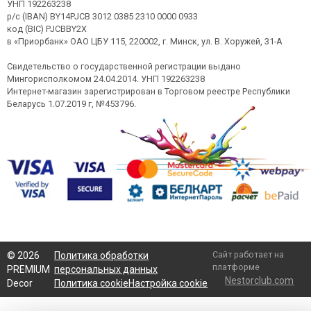
УНП 192263238
р/с (IBAN) BY14PJCB 3012 0385 2310 0000 0933
код (BIC) PJCBBY2X
в «Приорбанк» ОАО ЦБУ 115, 220002, г. Минск, ул. В. Хоружей, 31-А
Свидетельство о государственной регистрации выдано
Мингорисполкомом 24.04.2014. УНП 192263238
Интернет-магазин зарегистрирован в Торговом реестре Республики
Беларусь 1.07.2019 г, №453796.
Сайт работает на
©
2026
Политика обработки
платформе
PREMIUM
персональных данных
Nestorclub.com
Decor
Политика cookie
Настройка cookie