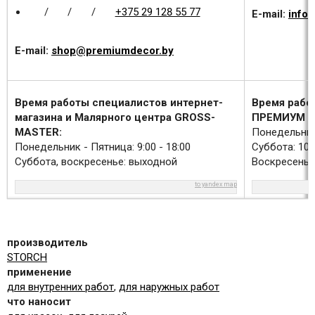
/
/
/
+375 29 128 55 77
E-mail:
info
E-mail:
shop@premiumdecor.by
Время работы специалистов интернет-
Время рабо
магазина и Малярного центра GROSS-
ПРЕМИУМ Д
MASTER:
Понедельник 
Понедельник - Пятница: 9:00 - 18:00
Суббота: 10:0
Суббота, воскресенье: выходной
Воскресенье
to yandex map
производитель
STORCH
применение
для внутренних работ
,
для наружных работ
что наносит