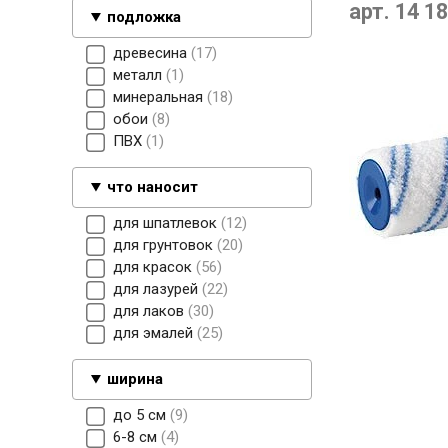
арт. 14 18
подложка
древесина
17
металл
1
минеральная
18
обои
8
ПВХ
1
что наносит
для шпатлевок
12
для грунтовок
20
для красок
56
для лазурей
22
для лаков
30
для эмалей
25
ширина
до 5 см
9
6-8 см
4