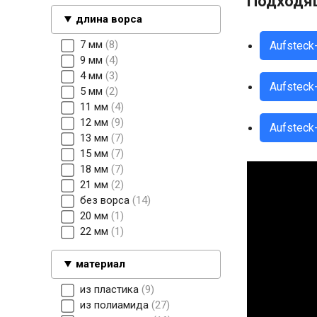
Подходящ
длина ворса
7 мм
8
Aufsteck
9 мм
4
4 мм
3
Aufsteck
5 мм
2
11 мм
4
12 мм
9
Aufsteck
13 мм
7
15 мм
7
18 мм
7
21 мм
2
без ворса
14
20 мм
1
22 мм
1
материал
из пластика
9
из полиамида
27