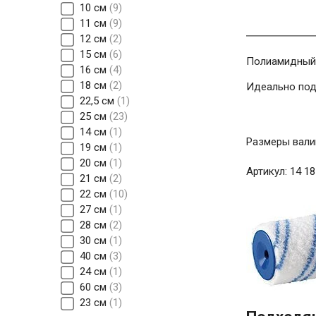
10 см
9
11 см
9
12 см
2
15 см
6
Полиамидный 
16 см
4
18 см
2
Идеально под
22,5 см
1
25 см
23
14 см
1
Размеры валик
19 см
1
20 см
1
Артикул: 14 18
21 см
2
22 см
10
27 см
1
28 см
2
30 см
1
40 см
3
24 см
1
60 см
3
23 см
1