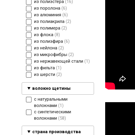
из полиэстера
16
из поролона
6
из алюминия
6
из полиакрила
2
из полимера
2
из флока
8
из полиэфира
6
из нейлона
2
из микрофибры
2
из нержавеющей стали
1
из фильта
1
из шерсти
2
волокно щетины
с натуральными
волокнами
1
с синтетическими
волокнами
58
страна производства