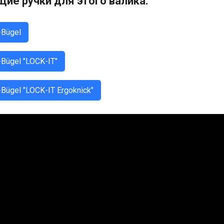
ие ручки для этого валика:
-Bügel
-Bügel "LOCK-IT"
-Bügel "LOCK-IT Ergoknick"