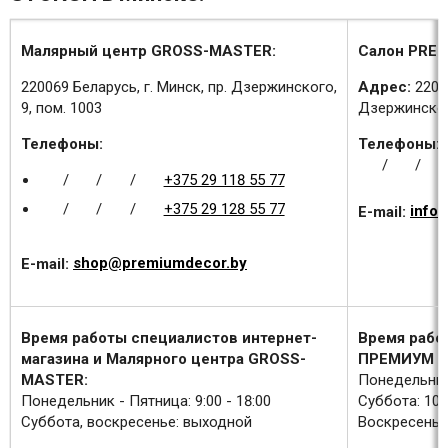
Малярный центр GROSS-MASTER:
Салон PREM
220069 Беларусь, г. Минск, пр. Дзержинского,
Адрес:
2200
9, пом. 1003
Дзержинского
Телефоны:
Телефоны:
/
/
/
/
/
+375 29 118 55 77
/
/
/
+375 29 128 55 77
E-mail:
info
E-mail:
shop@premiumdecor.by
Время работы специалистов интернет-
Время рабо
магазина и Малярного центра GROSS-
ПРЕМИУМ Д
MASTER:
Понедельник 
Понедельник - Пятница: 9:00 - 18:00
Суббота: 10:0
Суббота, воскресенье: выходной
Воскресенье