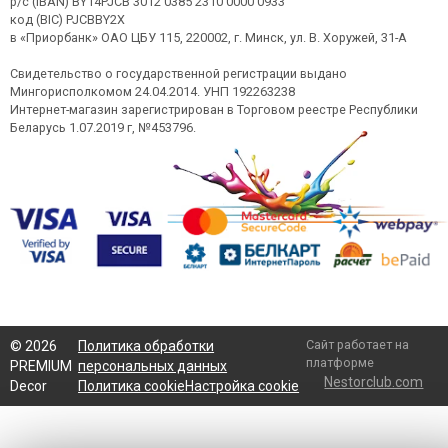
р/с (IBAN) BY14PJCB 3012 0385 2310 0000 0933
код (BIC) PJCBBY2X
в «Приорбанк» ОАО ЦБУ 115, 220002, г. Минск, ул. В. Хоружей, 31-А
Свидетельство о государственной регистрации выдано
Мингорисполкомом 24.04.2014. УНП 192263238
Интернет-магазин зарегистрирован в Торговом реестре Республики
Беларусь 1.07.2019 г, №453796.
Сайт работает на
©
2026
Политика обработки
платформе
PREMIUM
персональных данных
Nestorclub.com
Decor
Политика cookie
Настройка cookie