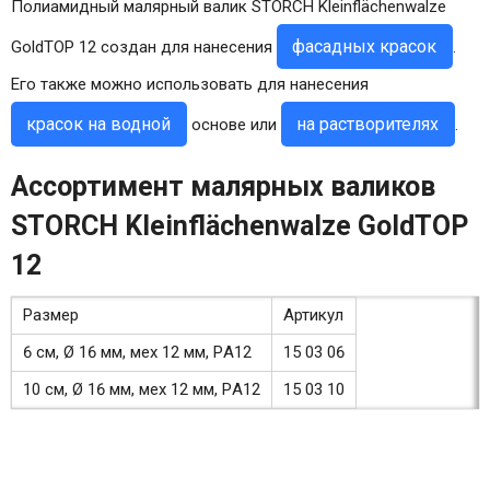
Полиамидный малярный валик STORCH Kleinflächenwalze
фасадных красок
GoldTOP 12 создан для нанесения
.
Его также можно использовать для нанесения
красок на водной
на растворителях
основе или
.
Ассортимент малярных валиков
STORCH Kleinflächenwalze GoldTOP
12
Размер
Артикул
6 см, Ø 16 мм, мех 12 мм, PА12
15 03 06
10 см, Ø 16 мм, мех 12 мм, PА12
15 03 10