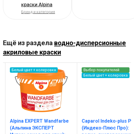
краски Alpina
Бренд и категория
Ещё из раздела
водно-дисперсионные
акриловые краски
Белый цвет + колеровка
Выбор покупателей
Белый цвет + колеровка
Alpina EXPERT Wandfarbe
Caparol Indeko-plus P
(Альпина ЭКСПЕРТ
(Индеко-Плюс Про):