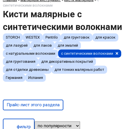
синтетическими волокнами
Кисти малярные с
синтетическими волокнами
STORCH
WESTEX
Pentrilo
для грунтовок
для красок
для лазурей
для лаков
для эмалей
с натуральными волокнами
с синтетическими волокнами
для грунтования
для декоративных покрытий
для отделки древесины
для тонких малярных работ
Германия
Испания
Прайс-лист этого раздела
фильтр