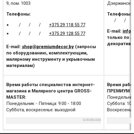
9, пом. 1003
Дзержинского
Телефоны:
Телефоны:
/
/
/
/
/
+375 29 118 55 77
E-mail:
info
/
/
/
+375 29 128 55 77
только по 
декоративн
E-mail:
shop@premiumdecor.by
(запросы
по оборудованию, комплектующим,
малярному инструменту и укрывочным
материалам)
Время работы специалистов интернет-
Время рабо
магазина и Малярного центра GROSS-
ПРЕМИУМ Д
MASTER:
Понедельник 
Понедельник - Пятница: 9:00 - 18:00
Суббота: 10:0
Суббота, воскресенье: выходной
Воскресенье
to yandex map