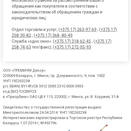
Московского района за рассмотрением Вашего
обращения как покупателя в соответствии с
законодательством об обращениях граждан и
юридических лиц:
Отдел торговли и услуг, (
+375 17) 263-97-69
, (
+375 17)
258-30-82
, (
+375 17) 368 -80-49
Служба «одно окно»: (
+375 17) 318-62-45
, (
+375 17)
258-74-63
тел/факс), (
+375 17) 272-05-93
ООО «ПРЕМИУМ Декор»
220069 Беларусь, г. Минск, пр. Дзержинского, 9, пом. 1002
УНП 192263238
р/с (IBAN) BY14PJCB 3012 0385 2310 0000 0933
код (BIC) PJCBBY2X
в «Приорбанк» ОАО ЦБУ 115, 220002, г. Минск, ул. В. Хоружей, 31-А
Свидетельство о государственной регистрации выдано
Мингорисполкомом 24.04.2014. УНП 192263238
Интернет-магазин зарегистрирован в Торговом реестре Республики
Беларусь 1.07.2019 г, №453796.