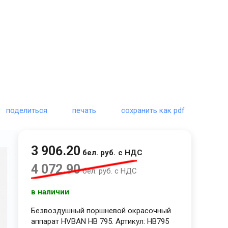
поделиться
печать
сохранить как pdf
3 906
.
20
бел. руб.
с НДС
4 072
.
90
бел. руб.
с НДС
в наличии
Безвоздушный поршневой окрасочный
аппарат HVBAN HB 795. Артикул: HB795