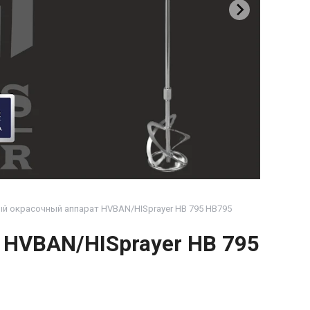
 окрасочный аппарат HVBAN/HISprayer HB 795 HB795
HVBAN/HISprayer HB 795