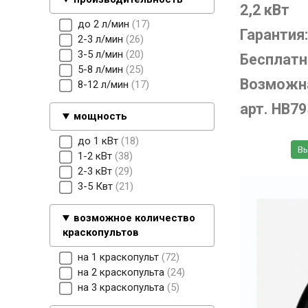
2,2 кВт
до 2 л/мин
17
Гарантия:
2-3 л/мин
26
3-5 л/мин
20
Бесплатн
5-8 л/мин
25
Возможна
8-12 л/мин
17
арт. HB79
мощность
до 1 кВт
18
Вы
1-2 кВт
38
2-3 кВт
29
3-5 Квт
21
возможное количество
краскопультов
на 1 краскопульт
72
на 2 краскопульта
24
на 3 краскопульта
5