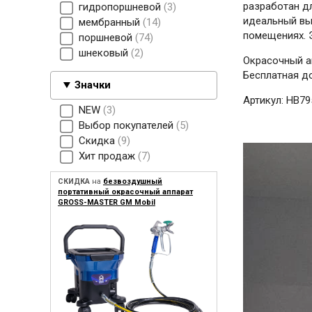
разработан д
гидропоршневой
3
идеальный вы
мембранный
14
помещениях. 
поршневой
74
шнековый
2
Окрасочный ап
Бесплатная до
Значки
Артикул:
HB79
NEW
3
Выбор покупателей
5
Скидка
9
Хит продаж
7
СКИДКА
на
безвоздушный
портативный окрасочный аппарат
GROSS-MASTER GM Mobil