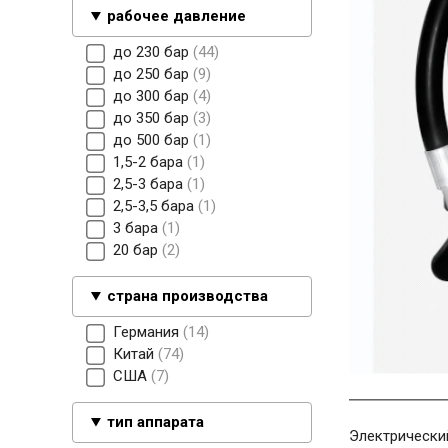
рабочее давление
до 230 бар
44
до 250 бар
9
до 300 бар
4
до 350 бар
3
до 500 бар
1
1,5-2 бара
1
2,5-3 бара
1
2,5-3,5 бара
1
3 бара
1
20 бар
2
страна производства
Германия
14
Китай
74
США
7
тип аппарата
Электрически