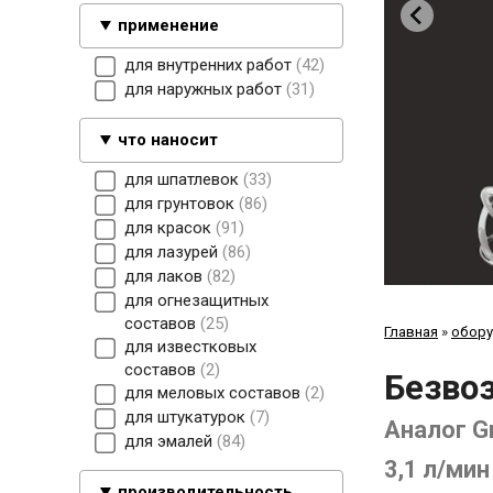
применение
для внутренних работ
42
для наружных работ
31
что наносит
для шпатлевок
33
для грунтовок
86
для красок
91
для лазурей
86
для лаков
82
для огнезащитных
составов
25
Главная
»
обору
для известковых
составов
2
Безво
для меловых составов
2
для штукатурок
7
Аналог G
для эмалей
84
3,1 л/мин
производительность