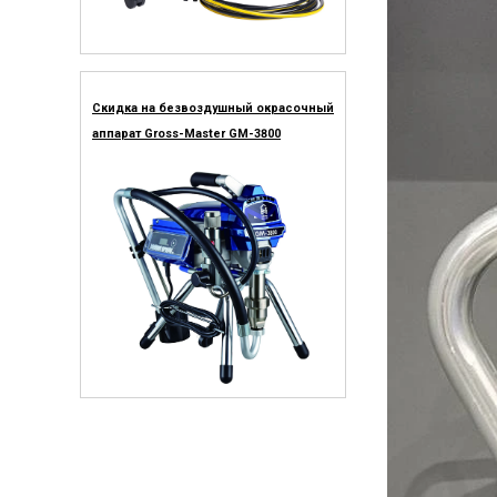
Скидка на безвоздушный окрасочный
аппарат Gross-Master GM-3800