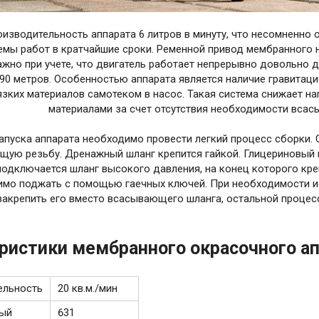
изводительность аппарата 6 литров в минуту, что несомненно 
мы работ в кратчайшие сроки. Ременной привод мембранного на
ажно при учете, что двигатель работает непрерывно довольно 
90 метров. Особенностью аппарата является наличие гравитац
язких материалов самотеком в насос. Такая система снижает на
материалами за счет отсутствия необходимости всас
апуска аппарата необходимо провести легкий процесс сборки.
щую резьбу. Дренажный шланг крепится гайкой. Глицериновый м
одключается шланг высокого давления, на конец которого кре
имо поджать с помощью гаечных ключей. При необходимости и
закрепить его вместо всасывающего шланга, остальной процесс
ристики мембранного окрасочного а
ельность
20 кв.м./мин
ый
631