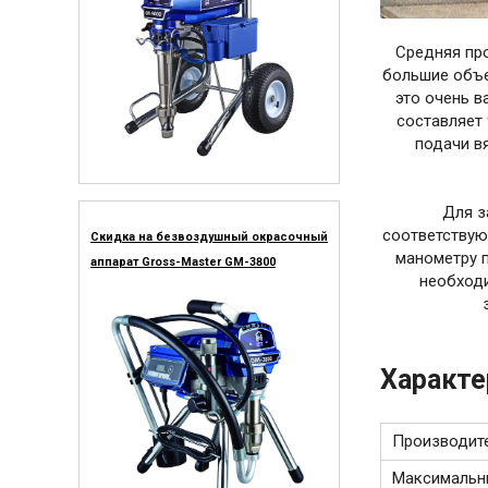
Средняя про
большие объе
это очень в
составляет 
подачи в
Для з
соответствую
Скидка на безвоздушный окрасочный
манометру п
аппарат Gross-Master GM-3800
необход
Характе
Производит
Максимальн