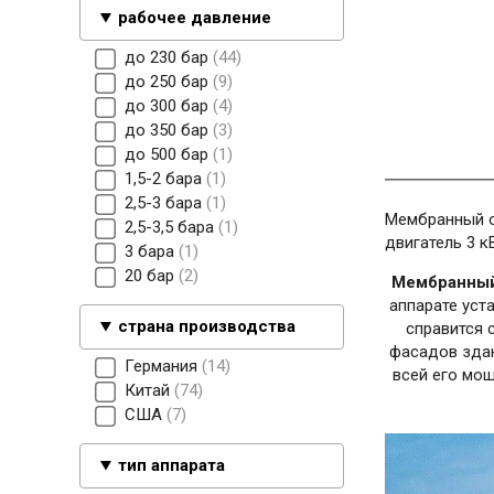
рабочее давление
до 230 бар
44
до 250 бар
9
до 300 бар
4
до 350 бар
3
до 500 бар
1
1,5-2 бара
1
2,5-3 бара
1
Мембранный о
2,5-3,5 бара
1
двигатель 3 к
3 бара
1
20 бар
2
Мембранный
аппарате уст
страна производства
справится 
фасадов здан
Германия
14
всей его мощ
Китай
74
США
7
тип аппарата