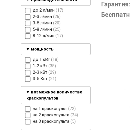
Гарантия:
до 2 л/мин
17
Бесплатн
2-3 л/мин
26
3-5 л/мин
20
5-8 л/мин
25
8-12 л/мин
17
мощность
до 1 кВт
18
1-2 кВт
38
2-3 кВт
29
3-5 Квт
21
возможное количество
краскопультов
на 1 краскопульт
72
на 2 краскопульта
24
на 3 краскопульта
5