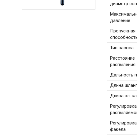
диаметр соп
Максимальн
давление
Пропускная
способност
Тип насоса
Расстояние
распыления
Дальность 
Длина шлан
Длина эл. к
Регулировка
распыляемо
Регулировк
факела