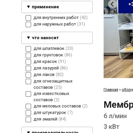
применение
для внутренних работ
42
для наружных работ
31
что наносит
для шпатлевок
33
для грунтовок
86
для красок
91
для лазурей
86
для лаков
82
для огнезащитных
составов
25
Главная
»
обору
для известковых
составов
2
Мембр
для меловых составов
2
для штукатурок
7
6 л/мин
для эмалей
84
3 кВт
производительность