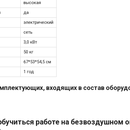
высокая
и
да
электрический
сеть
3,0 кВт
50 кг
67*53*54,5 см
1 год
мплектующих, входящих в состав оборудо
обучиться работе на безвоздушном о