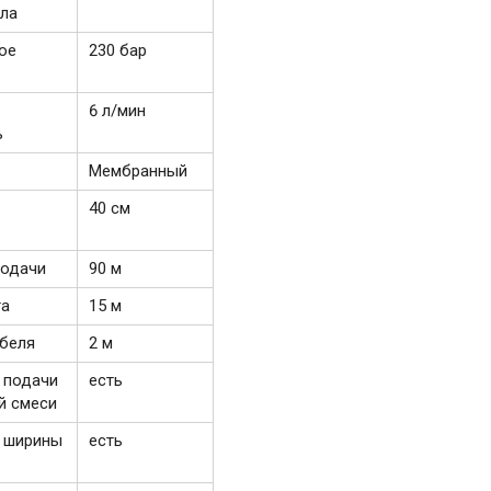
ла
ое
230 бар
6 л/мин
ь
Мембранный
40 см
подачи
90 м
га
15 м
абеля
2 м
 подачи
есть
й смеси
а ширины
есть