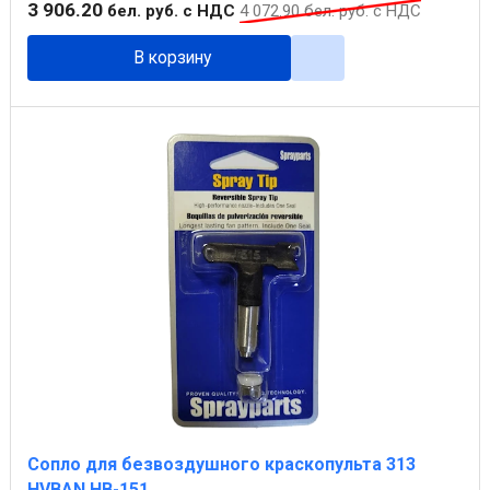
3 906
.
20
бел. руб.
с НДС
4 072
.
90
бел. руб.
с НДС
В корзину
Сопло для безвоздушного краскопульта 313
HVBAN HB-151