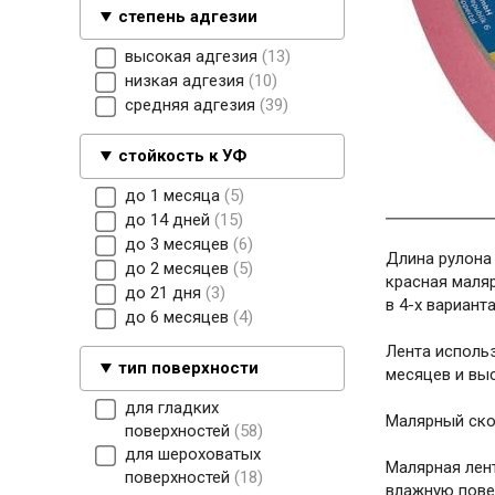
степень адгезии
высокая адгезия
13
низкая адгезия
10
средняя адгезия
39
стойкость к УФ
до 1 месяца
5
до 14 дней
15
до 3 месяцев
6
Длина рулона 
до 2 месяцев
5
красная маляр
до 21 дня
3
в 4-х варианта
до 6 месяцев
4
Лента исполь
тип поверхности
месяцев и вы
для гладких
Малярный ско
поверхностей
58
для шероховатых
Малярная лент
поверхностей
18
влажную пове