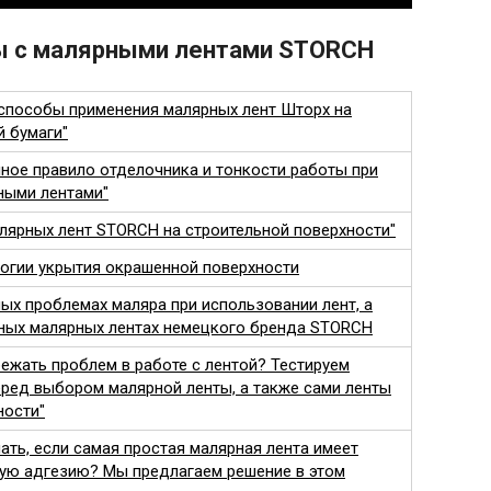
ты с малярными лентами STORCH
 способы применения малярных лент Шторх на
й бумаги"
ное правило отделочника и тонкости работы при
ными лентами"
алярных лент STORCH на строительной поверхности"
логии укрытия окрашенной поверхности
ых проблемах маляра при использовании лент, а
ных малярных лентах немецкого бренда STORCH
ежать проблем в работе с лентой? Тестируем
еред выбором малярной ленты, а также сами ленты
ности"
ать, если самая простая малярная лента имеет
ую адгезию? Мы предлагаем решение в этом