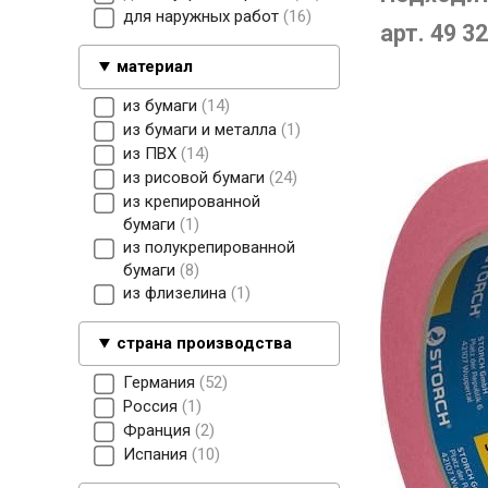
для наружных работ
16
арт. 49 3
материал
из бумаги
14
из бумаги и металла
1
из ПВХ
14
из рисовой бумаги
24
из крепированной
бумаги
1
из полукрепированной
бумаги
8
из флизелина
1
страна производства
Германия
52
Россия
1
Франция
2
Испания
10