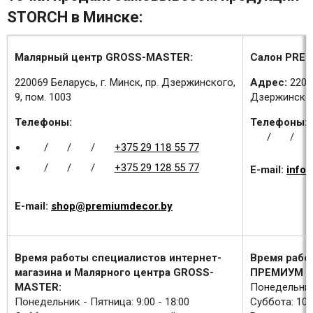
STORCH в Минске:
Малярный центр GROSS-MASTER:
Салон PREM
220069 Беларусь, г. Минск, пр. Дзержинского,
Адрес:
2200
9, пом. 1003
Дзержинского
Телефоны:
Телефоны:
/
/
/
/
/
+375 29 118 55 77
/
/
/
+375 29 128 55 77
E-mail:
info
E-mail:
shop@premiumdecor.by
Время работы специалистов интернет-
Время рабо
магазина и Малярного центра GROSS-
ПРЕМИУМ Д
MASTER:
Понедельник 
Понедельник - Пятница: 9:00 - 18:00
Суббота: 10:0