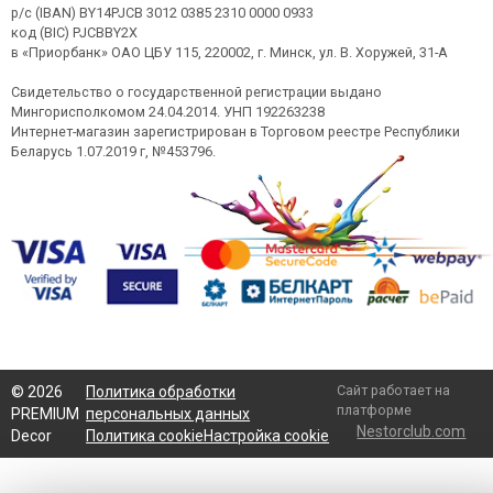
р/с (IBAN) BY14PJCB 3012 0385 2310 0000 0933
код (BIC) PJCBBY2X
в «Приорбанк» ОАО ЦБУ 115, 220002, г. Минск, ул. В. Хоружей, 31-А
Свидетельство о государственной регистрации выдано
Мингорисполкомом 24.04.2014. УНП 192263238
Интернет-магазин зарегистрирован в Торговом реестре Республики
Беларусь 1.07.2019 г, №453796.
Сайт работает на
©
2026
Политика обработки
платформе
PREMIUM
персональных данных
Nestorclub.com
Decor
Политика cookie
Настройка cookie