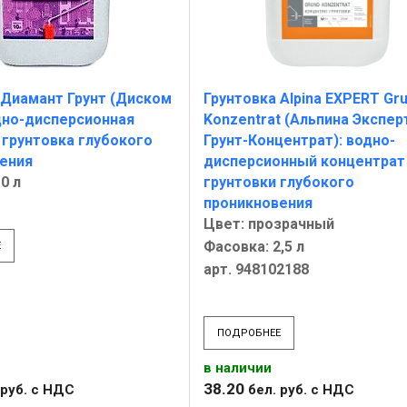
 Диамант Грунт (Диском
Грунтовка Alpina EXPERT Gru
одно-дисперсионная
Konzentrat (Альпина Экспер
 грунтовка глубокого
Грунт-Концентрат): водно-
ения
дисперсионный концентрат
0 л
грунтовки глубокого
проникновения
Цвет: прозрачный
Фасовка: 2,5 л
Е
арт. 948102188
ПОДРОБНЕЕ
в наличии
38
.
20
руб.
с НДС
бел. руб.
с НДС