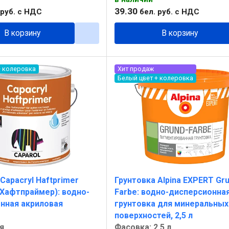
39
.
30
руб.
с НДС
бел. руб.
с НДС
В корзину
В корзину
+ колеровка
Хит продаж
Белый цвет + колеровка
Capacryl Haftprimer
Грунтовка Alpina EXPERT Gru
 Хафтпраймер): водно-
Farbe: водно-дисперсионна
нная акриловая
грунтовка для минеральных
поверхностей, 2,5 л
я
Фасовка: 2,5 л