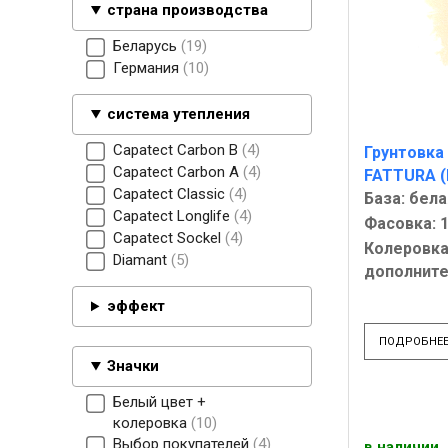
страна производства
Беларусь
19
Германия
10
система утепления
Capatect Carbon B
4
Грунтовка
Capatect Carbon А
4
FATTURA (
Capatect Classic
4
База: бела
Capatect Longlife
4
Фасовка: 1
Capatect Sockel
4
Колеровка
Diamant
5
дополнит
эффект
ПОДРОБНЕ
Значки
Белый цвет +
колеровка
10
Выбор покупателей
4
в наличии