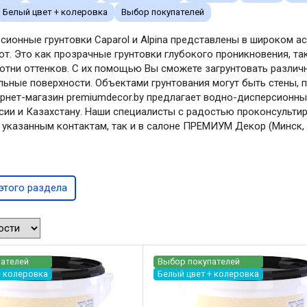
Белый цвет + колеровка
Выбор покупателей
ионные грунтовки Caparol и Alpina представлены в широком асс
от. Это как прозрачные грунтовки глубокого проникновения, т
отни оттенков. С их помощью Вы сможете загрунтовать различн
ьные поверхности. Объектами грунтования могут быть стены, п
ернет-магазин premiumdecor.by предлагает водно-дисперсионны
ссии и Казахстану. Наши специалисты с радостью проконсульти
 указанным контактам, так и в салоне ПРЕМИУМ Декор (Минск, п
этого раздела
ателей
Выбор покупателей
+ колеровка
Белый цвет + колеровка