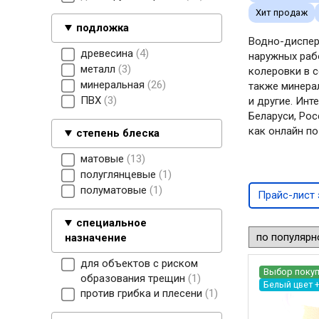
Хит продаж
подложка
Водно-дисперс
древесина
4
наружных раб
металл
3
колеровки в с
минеральная
26
также минерал
ПВХ
3
и другие. Инт
Беларуси, Ро
как онлайн по
степень блеска
матовые
13
полуглянцевые
1
полуматовые
1
Прайс-лист 
специальное
назначение
для объектов с риском
Выбор покуп
образования трещин
1
Белый цвет 
против грибка и плесени
1