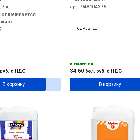
,7 л
арт. 948104276
 оплачивается
ельно
5
ПОДРОБНЕЕ
Е
в наличии
34
.
60
руб.
с НДС
бел. руб.
с НДС
В корзину
В корзину