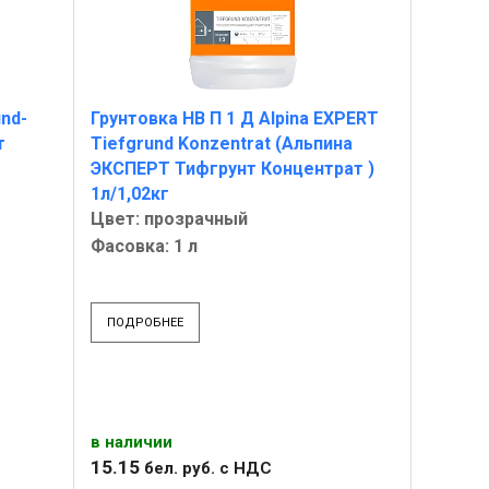
nd-
Грунтовка НВ П 1 Д Alpina EXPERT
т
Tiefgrund Konzentrat (Альпина
ЭКСПЕРТ Тифгрунт Концентрат )
1л/1,02кг
Цвет: прозрачный
Фасовка: 1 л
ПОДРОБНЕЕ
в наличии
15
.
15
бел. руб.
с НДС