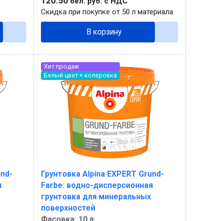
120
.
50
бел. руб.
с НДС
Скидка при покупке от 50 л материала
В корзину
Хит продаж
Белый цвет + колеровка
nd-
Грунтовка Alpina EXPERT Grund-
я
Farbe: водно-дисперсионная
грунтовка для минеральных
поверхностей
Фасовка: 10 л