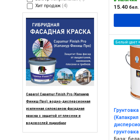
Хит продаж
4
15
.
40
бел. 
Белый цвет 
Caparol Capamur Finish Pro (Капамур
Финиш Про): водно-дисперсионная
усиленная силоксаном фасадная
Грунтовка 
краска с защитой от плесени и
(Капакрил
водорослей
подробнее
дисперсио
грунтовка
База: бела