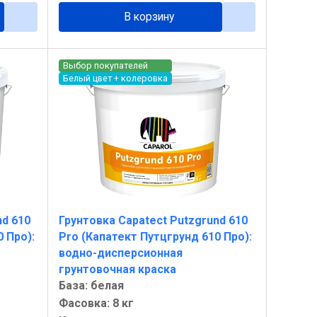
В корзину
Выбор покупателей
Белый цвет + колеровка
nd 610
Грунтовка Capatect Putzgrund 610
 Про):
Pro (Капатект Путцгрунд 610 Про):
водно-дисперсионная
грунтовочная краска
База: белая
Фасовка: 8 кг