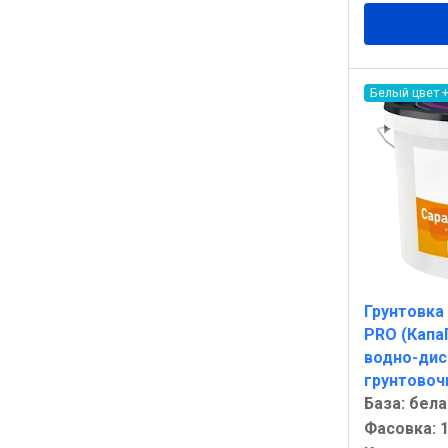
Белый цвет 
Грунтовка 
PRO (Капа
водно-дис
грунтовоч
База: бела
Фасовка: 1