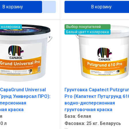
В корзину
В корзину
+ колеровка
Выбор покупателей
Белый цвет + колеровка
CapaGrund Universal
Грунтовка Capatect Putzgru
Грунд Универсал ПРО):
Pro (Капатект Путцгрунд 610
персионная
водно-дисперсионная
ная краска
грунтовочная краска
я
База: белая
0 л
Фасовка: 25 кг. Беларусь