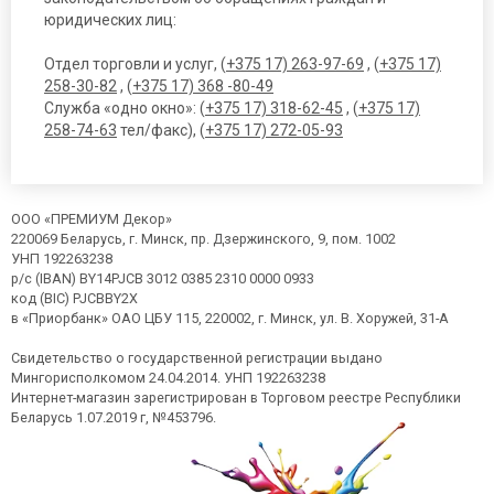
юридических лиц:
Отдел торговли и услуг, (
+375 17) 263-97-69
, (
+375 17)
258-30-82
, (
+375 17) 368 -80-49
Служба «одно окно»: (
+375 17) 318-62-45
, (
+375 17)
258-74-63
тел/факс), (
+375 17) 272-05-93
ООО «ПРЕМИУМ Декор»
220069 Беларусь, г. Минск, пр. Дзержинского, 9, пом. 1002
УНП 192263238
р/с (IBAN) BY14PJCB 3012 0385 2310 0000 0933
код (BIC) PJCBBY2X
в «Приорбанк» ОАО ЦБУ 115, 220002, г. Минск, ул. В. Хоружей, 31-А
Свидетельство о государственной регистрации выдано
Мингорисполкомом 24.04.2014. УНП 192263238
Интернет-магазин зарегистрирован в Торговом реестре Республики
Беларусь 1.07.2019 г, №453796.