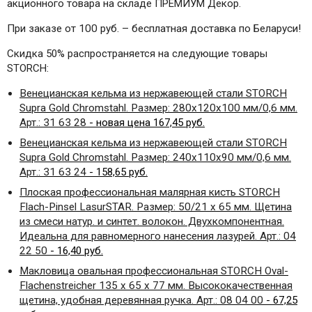
акционного товара на складе ПРЕМИУМ Декор.
При заказе от 100 руб. – бесплатная доставка по Беларуси!
Скидка 50% распространяется на следующие товары
STORCH:
Венецианская кельма из нержавеющей стали
STORCH
Supra
Gold
Chromstahl
. Размер: 280
x
120
x
100 мм/0,6 мм.
Арт.: 31 63 28
- новая цена 167,45 руб.
Венецианская кельма из нержавеющей стали
STORCH
Supra
Gold
Chromstahl
. Размер: 240
x
110
x
90 мм/0,6 мм.
Арт.: 31 63 24
- 158,65 руб.
Плоская профессиональная малярная кисть
STORCH
Flach
-
Pinsel
LasurSTAR
. Размер: 50/21
x
65 мм. Щетина
из смеси натур. и синтет. волокон. Двухкомпонентная.
Идеальна для равномерного нанесения лазурей. Арт.: 04
22 50
- 16,40 руб.
Макловица овальная профессиональная
STORCH
Oval
-
Flachenstreicher
135 х 65 х 77 мм. Высококачественная
щетина, удобная деревянная ручка. Арт.: 08 04 00
- 67,25