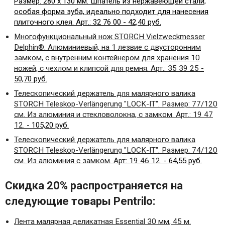
Размер: 280 х 130 мм. Шпатель из нержавеющей стали,
особая форма зуба, идеально подходит для нанесения
плиточного клея. Арт.: 32 76 00 - 42,40 руб.
Многофункциональный нож
STORCH
Vielzweckmesser
Delphin
®. Алюминиевый, на 1 лезвие с двусторонним
замком, с внутренним контейнером для хранения 10
ножей, с чехлом и клипсой для ремня. Арт.: 35 39 25
-
50,70 руб.
Телескопический держатель для малярного валика
STORCH
Teleskop
-
Verl
ä
ngerung
"
LOCK
-
IT
". Размер: 77/120
см. Из алюминия и стекловолокна, с замком. Арт.: 19 47
12.
- 105,20 руб.
Телескопический держатель для малярного валика
STORCH
Teleskop
-
Verl
ä
ngerung
"
LOCK
-
IT
". Размер: 74/120
см. Из алюминия с замком. Арт: 19 46 12.
- 64,55 руб.
Скидка 20% распространяется на
следующие товары Pentrilo:
Лента малярная деликатная
Essential
30 мм, 45 м.