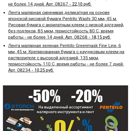
не более 14 дней. Арт. 08267
- 22,10 руб.
Лента малярная сиренивая деликатная на основе
японской рисовой бумаги
Pentrilo
Washi
30 мм, 45 м.
Рисовая бумага с акрилатным клеем с низкой адгезией,
без подтеков, 85 мкм, термостойкость 80 С, время
работы - не более 14 дней. Арт. 08268
- 18,15 руб.
Лента малярная зеленая
Pentrilo
Greenmask
Fine
Line
, 6
мм, 45 м. Крепированная бумага с каучуковым клеем на
растворителе с высокой адгезией, 135 мкм,
термостойкость 110 С, время работы - не более 7 дней.
Арт. 08234
- 10,25 руб.