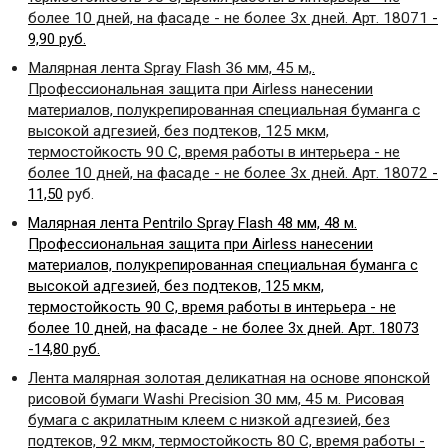
более 10 дней, на фасаде - не более 3х дней. Арт. 18071
-
9,90 руб.
Малярная лента
Spray
Flash
36 мм, 45 м,.
Профессиональная защита при
Airless
нанесении
материалов, полукрепированная специальная буманга с
высокой адгезией, без подтеков, 125 мкм,
термостойкость 90 С, время работы в интерьера - не
более 10 дней, на фасаде - не более 3х дней. Арт. 18072
-
11,50
руб.
Малярная лента Pentrilo Spray Flash 48 мм, 48 м.
Профессиональная защита при Airless нанесении
материалов, полукрепированная специальная буманга с
высокой адгезией, без подтеков, 125 мкм,
термостойкость 90 С, время работы в интерьера - не
более 10 дней, на фасаде - не более 3х дней. Арт. 18073
-14,80 руб.
Лента малярная золотая деликатная на основе японской
рисовой бумаги
Washi
Precision
30 мм, 45 м. Рисовая
бумага с акрилатным клеем с низкой адгезией, без
подтеков, 92 мкм, термостойкость 80 С, время работы -