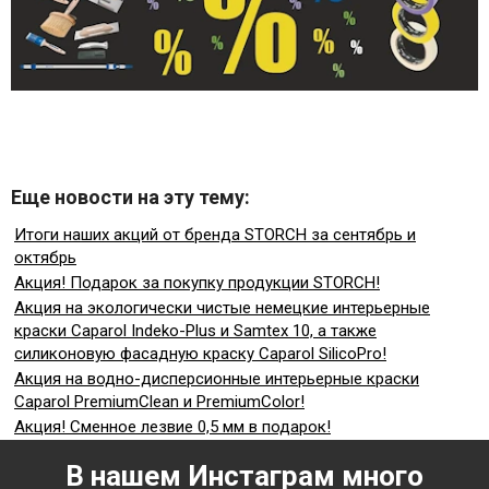
Еще новости на эту тему:
Итоги наших акций от бренда STORCH за сентябрь и
октябрь
Акция! Подарок за покупку продукции STORCH!
Акция на экологически чистые немецкие интерьерные
краски Caparol Indeko-Plus и Samtex 10, а также
силиконовую фасадную краску Caparol SilicoPro!
Акция на водно-дисперсионные интерьерные краски
Caparol PremiumClean и PremiumColor!
Акция! Сменное лезвие 0,5 мм в подарок!
В нашем Инстаграм много