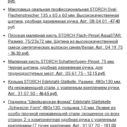
руб.
Макловица овальная профессиональная
STORCH
Oval
-
Flachenstreicher
135 х 65 х 60 мм. Высококачественная
щетина, удобная деревянная ручка. Арт.: 08 04 01
-47,40
руб.
Плоская малярная кисть
STORCH
Flach
-
Pinsel
AquaSTAR
.
Размер: 75/23х72 мм. Щетина из высококачественной
смеси синтетических волокон синяя/белая. Арт.: 04 19 75
- 36,30 руб.
Малярная кисть STORCH Schattenfugen-Pinsel.
75 мм.
Черная щетина, удобная деревянная ручка, для
труднодоступных мест. Арт.: 05 61 75
- 12,15 руб.
Кельма
STORCH
Edelstahl
-
Glatkelle
. Размер: 480
x
130 мм.
Из нержавеющей стали, с усиленным креплением ручки.
Арт.: 31 07 50
- 46,65 руб.
Гладилка "Швейцарская форма"
Edelstahl
-
Gl
ä
ttekelle
„
Schweizer
Form
" 480
x
130, толщина 1,0 мм. Лезвие из
особо прочной нержавеющей стали, скошенное со всех
сторон, 2-х компонентная удобная ручка с усиленным
креплением (7 точек крепления. Арт.: 31 07 70
- 101,00