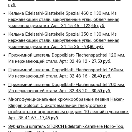
руб.
Кельма Edelstahl-Glattekelle Spezial 460 х 130 мм.
Из
нержавеющей стали, закругленные углы, облегченная
усиленная рукоятка. Арт.: 31 15 46
- 122,65 руб.
Кельма Edelstahl-Glattekelle Spezial 350 х 130 мм.
Из
нержавеющей стали, закругленные углы, облегченная
усиленная рукоятка. Арт.: 31 15 35.
- 98,80 руб.
Прижимной шпатель
Doppelblatt
-
Flachenspachtel
120 мм.
Из нержавеющей стали. Арт.: 32 48 12
- 27,50 руб.
Прижимной шпатель
Doppelblatt
-
Flachenspachtel
160мм.
Из нержавеющей стали. Арт.: 32 48 16
- 28,40 руб.
Прижимной шпатель
Doppelblatt
-
Flachenspachtel
200 мм.
Из нержавеющей стали. Арт.: 32 48 20
- 30,50 руб.
Многофункциональные крючкообразные лезвия
Haken
-
Klingen
Goldcut
. С экстремальной твердостью и
стойкостью к агрессивным средам. 10 лезвий в упаковке.
Арт.: 35 41 67
-17,45 руб.
Зубчатый шпатель STORCH Edelstahl-Zahnkelle Hollo-Top.